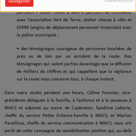
Propulsé par Orejime
Sauvegarder
sensibilisation aux angles morts avec l’entreprise Peixoto,
parcours « Savoir rouler à vélo », parcours de trottinette
avec l’association Vert de Terre, atelier vitesse à vélo et
EDPM (engins de déplacement personnel motorisés) avec
la police municipale ;
• des témoignages courageux de personnes touchées de
près ou de loin par un accident de la route. Des
témoignages qui valent parfois davantage que la diffusion
de milliers de chiffres et qui rappellent que la vigilance
sur la route nous concerne tous, à chaque instant.
Dans notre studio pendant une heure, Céline Fournier, vice-
présidente déléguée à la famille, à l’enfance et à la jeunesse à
MACS et adjointe au maire de Capbreton, Sandrine Laborie,
cheffe du service Petite Enfance-Famille à MACS, et Marion
Paraillous, cheffe du service communication à MACS, nous ont
parlé de cette campagne de sensibilisation positive qui, au-delà