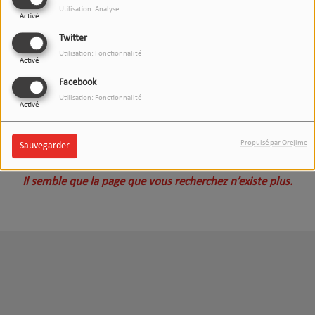
Utilisation: Analyse
Activé
Twitter
Utilisation: Fonctionnalité
Activé
Facebook
Utilisation: Fonctionnalité
Activé
Oups, vous avez rencontré
Propulsé par Orejime
Sauvegarder
une erreur.
Il semble que la page que vous recherchez n’existe plus.