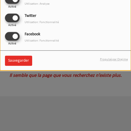
Utilisation: Analyse
Activé
Twitter
Utilisation: Fonctionnalité
Activé
Facebook
Utilisation: Fonctionnalité
Activé
Oups, vous avez rencontré
Propulsé par Orejime
Sauvegarder
une erreur.
Il semble que la page que vous recherchez n’existe plus.