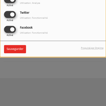
Utilisation: Analyse
Activé
L'INVITÉ(E) DU 12/13H DAX
(88.6)
Twitter
Utilisation: Fonctionnalité
Activé
Facebook
Utilisation: Fonctionnalité
Activé
L'INVITÉ(E) DU 12/13H
SOUSTONS (97FM)
Propulsé par Orejime
Sauvegarder