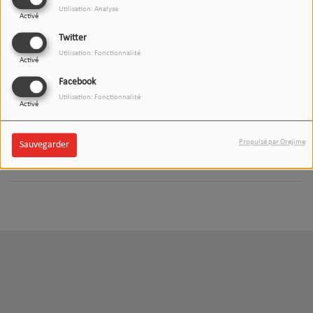
Utilisation: Analyse
Activé
L'INVITÉ(E) DU 12/13H DAX
(88.6)
Twitter
Utilisation: Fonctionnalité
Activé
Facebook
Utilisation: Fonctionnalité
Activé
L'INVITÉ(E) DU 12/13H
SOUSTONS (97FM)
Propulsé par Orejime
Sauvegarder