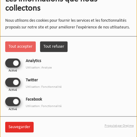
collectons
Nous utilisons des cookies pour fournir les services et les fonctionnalités
proposés sur notre site et pour améliorer l'expérience de nos utilisateurs.
Tout accepter
Tout refuser
Analytics
Utilisation: Analyse
Activé
03 JUIN 2026
Twitter
Utilisation: Fonctionnalité
Écouter le podcast
Télécharger le podcast
Activé
Facebook
L’invité(e) du 12-13 recevait aujourd’hui Lisa et Marion
pour
Utilisation: Fonctionnalité
Activé
nous présenter
FISH, le tiers-lieu installé à Castets.
Derrière cet
acronyme poétique, qui signifie
Foyer Intensif de Savoir Humain
Propulsé par Orejime
Sauvegarder
ou
Forêt d’Idées pour Sourire à l'Humanité
, se cache une
véritable bulle d'air collaborative. Pensé pour rompre