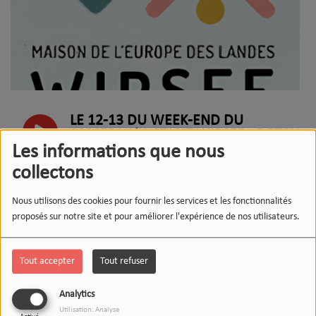
LE 12-13 DU WEEK-END DU
SAMEDI, L'INSTANT WIPSEE : DETOX
NUMERIQUE
Les informations que nous
collectons
VENDREDI 31 JUILLET 2026-
Nous utilisons des cookies pour fournir les services et les fonctionnalités
DREAMBIRD, DUO MUSICAL
proposés sur notre site et pour améliorer l'expérience de nos utilisateurs.
JEUDI 30 JUILLET 2026-FAMILLES
Tout accepter
Tout refuser
RURALES, FEDERATION DES LANDES
Analytics
Utilisation: Analyse