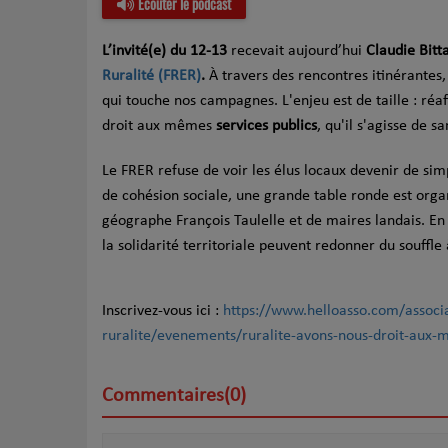
Écouter le podcast
L’invité(e) du 12-13
recevait aujourd’hui
Claudie Bitt
Ruralité (FRER)
.
À travers des rencontres itinérantes,
qui touche nos campagnes. L'enjeu est de taille : réa
droit aux mêmes
services publics
, qu'il s'agisse de 
Le FRER refuse de voir les élus locaux devenir de sim
de cohésion sociale, une grande table ronde est org
géographe François Taulelle et de maires landais. E
la solidarité territoriale peuvent redonner du souffle
Inscrivez-vous ici :
https://www.helloasso.com/associa
ruralite/evenements/ruralite-avons-nous-droit-aux-
Commentaires(0)