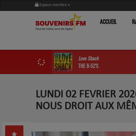
Espace membre
ACCUEIL
R
Love Shack
THE B-52'S
LUNDI 02 FEVRIER 20
NOUS DROIT AUX MÊM