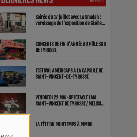
PLUS
Soirée du 17 juillet avec La Smalah :
vernissage de l'exposition de Gisèle
Lasbezèilles et concert de Redwood
Factory
CONCERTS DE FIN D'ANNÉE AU PÔLE SUD
DE TYROSSE
FESTIVAL AMERICAPS A LA CAPSULE DE
SAINT-VINCENT-DE-TYROSSE
VENDREDI 22 MAI-SPECTACLE LMA
SAINT-VINCENT DE TYROSSE / MELISSA
ET FRED "PARENTS"
LA FÊTE DU PRINTEMPS À PIMBO
e et pour