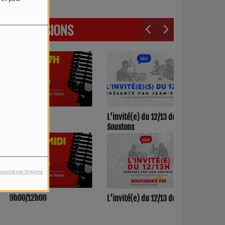
LES ÉMISSIONS
3h00/17h00
L'invité(e) du 12/13 de
Soustons
opulsé par Orejime
h00/12h00
L'invité(e) du 12/13 de Dax