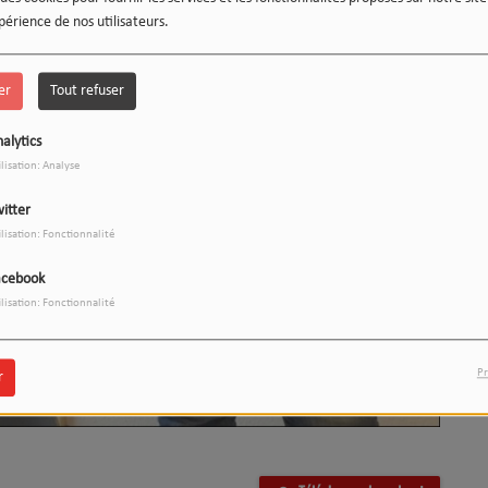
périence de nos utilisateurs.
er
Tout refuser
alytics
ilisation: Analyse
itter
ilisation: Fonctionnalité
LE 12-13 DU WEEK-END :
1
L'INSTANT WIPSEE
acebook
ilisation: Fonctionnalité
Pr
r
9
17h/20h - Le Drive