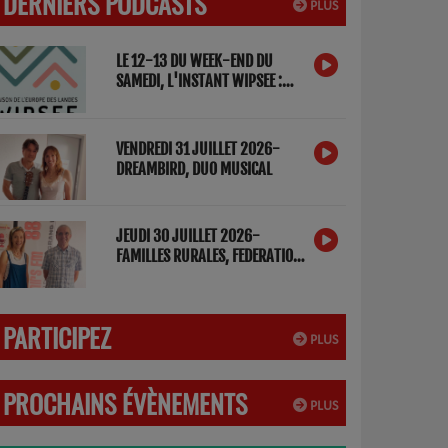
DERNIERS PODCASTS
PLUS
LE 12-13 DU WEEK-END DU
SAMEDI, L'INSTANT WIPSEE :
DETOX NUMERIQUE
VENDREDI 31 JUILLET 2026-
DREAMBIRD, DUO MUSICAL
JEUDI 30 JUILLET 2026-
FAMILLES RURALES, FEDERATION
DES LANDES
PARTICIPEZ
PLUS
PROCHAINS ÉVÈNEMENTS
PLUS