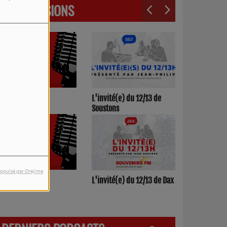
LES ÉMISSIONS
3h00/17h00
L'invité(e) du 12/13 de
Soustons
opulsé par Orejime
h00/12h00
L'invité(e) du 12/13 de Dax