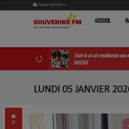
Espace membre
ACCUEIL
R
Zouk la sé sel medikaman nou n
KASSAV
LUNDI 05 JANVIER 20
0