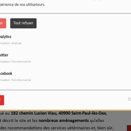
périence de nos utilisateurs.
er
Tout refuser
alytics
ilisation: Analyse
itter
LE 12-13 DU WEEK-END :
1
L'INSTANT WIPSEE
ilisation: Fonctionnalité
acebook
Télécharger le podcast
ilisation: Fonctionnalité
de l’année 2026
, nous recevions
« Les Animaux du Grand Dax
Pr
r
iation, et
Sarah Leon
, secrétaire.
9
17h/20h - Le Drive
tué au
182 chemin Lucien Viau, 40990 Saint-Paul-lès-Dax
,
décrit le site et les
nombreux aménagements
qu’elles
 des recommandations des services vétérinaires et, bien sûr,