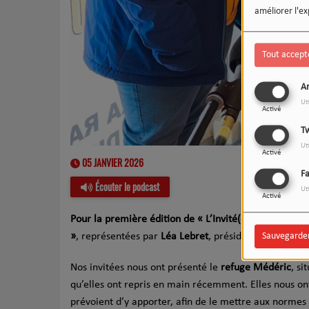
améliorer l'ex
Tout accept
An
Ut
Activé
Tw
Ut
Activé
05 JANVIER 2026
F
Écouter le podcast
Ut
Activé
Pour la première édition de « L’Invité(e) du 12/13 » 
Sauvegarde
»
, représentées par
Léa Lebret
, présidente de l’assoc
Nos invitées nous ont présenté le
refuge Médéric
, si
qu’elles ont repris en main récemment. Elles nous ont 
prévoient d’y apporter, afin de le mettre aux normes