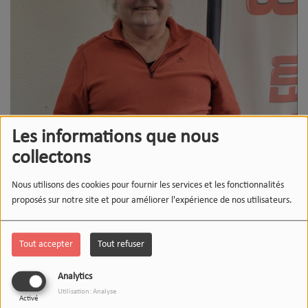
Les informations que nous
collectons
Nous utilisons des cookies pour fournir les services et les fonctionnalités
proposés sur notre site et pour améliorer l'expérience de nos utilisateurs.
Tout accepter
Tout refuser
13 JANVIER 2026
Analytics
Utilisation: Analyse
Écouter le podcast
Télécharger le podcast
Activé