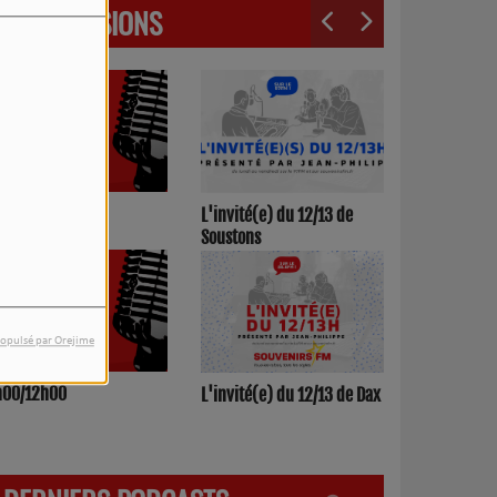
LES ÉMISSIONS
3h00/17h00
L'invité(e) du 12/13 de
Soustons
opulsé par Orejime
h00/12h00
L'invité(e) du 12/13 de Dax