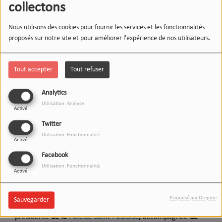
collectons
Nous utilisons des cookies pour fournir les services et les fonctionnalités
proposés sur notre site et pour améliorer l'expérience de nos utilisateurs.
Tout accepter
Tout refuser
Analytics
Utilisation: Analyse
Activé
Twitter
Utilisation: Fonctionnalité
Activé
24 FÉVRIER 2026
Facebook
Utilisation: Fonctionnalité
Écouter le podcast
Télécharger le podcast
Activé
Propulsé par Orejime
Sauvegarder
L’invité(e) du 12-13 recevait aujourd’hui Jo Lancelle,
présidente
de la
Palette Saint-Pauloise
,
accompagnée
de