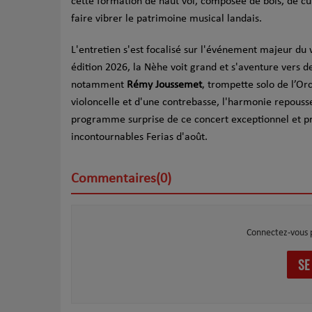
cette formation de haut vol, composée de bois, de cu
faire vibrer le patrimoine musical landais.
L'entretien s'est focalisé sur l'événement majeur du
édition 2026, la Nèhe voit grand et s'aventure vers d
notamment
R
émy Joussemet
, trompette solo de l’Or
violoncelle et d'une contrebasse, l'harmonie repousse
programme surprise de ce concert exceptionnel et pré
incontournables Ferias d'août.
Commentaires(0)
Connectez-vous 
SE