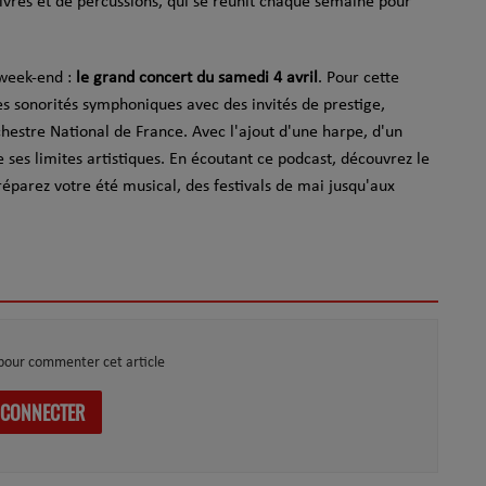
ivres et de percussions, qui se réunit chaque semaine pour
 week-end :
le grand concert du samedi 4 avril
. Pour cette
es sonorités symphoniques avec des invités de prestige,
chestre National de France. Avec l'ajout d'une harpe, d'un
 ses limites artistiques. En écoutant ce podcast, découvrez le
parez votre été musical, des festivals de mai jusqu'aux
pour commenter cet article
 CONNECTER