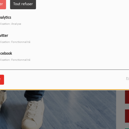
er
Tout refuser
alytics
ilisation: Analyse
itter
ilisation: Fonctionnalité
acebook
ilisation: Fonctionnalité
Pr
r