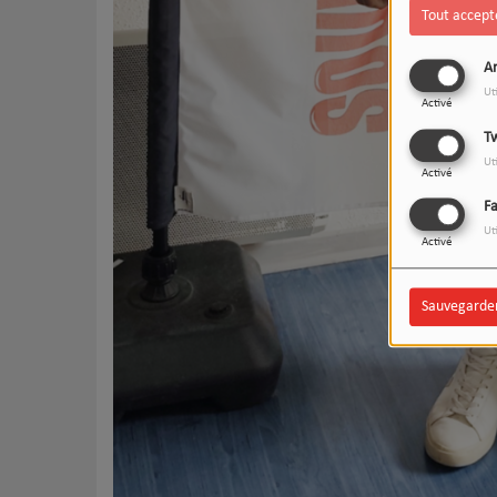
Tout accept
An
Ut
Activé
Tw
Ut
Activé
F
Ut
Activé
Sauvegarde