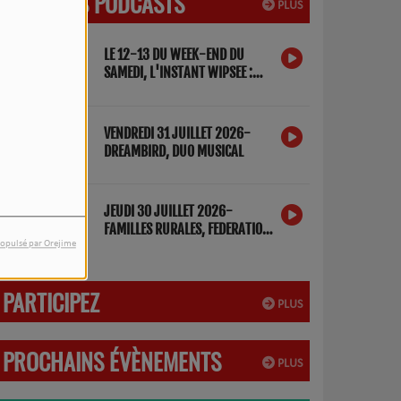
DERNIERS PODCASTS
PLUS
LE 12-13 DU WEEK-END DU
SAMEDI, L'INSTANT WIPSEE :
DETOX NUMERIQUE
VENDREDI 31 JUILLET 2026-
DREAMBIRD, DUO MUSICAL
JEUDI 30 JUILLET 2026-
FAMILLES RURALES, FEDERATION
DES LANDES
opulsé par Orejime
PARTICIPEZ
PLUS
PROCHAINS ÉVÈNEMENTS
PLUS