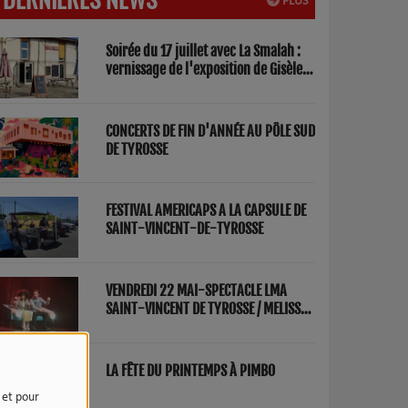
PLUS
Soirée du 17 juillet avec La Smalah :
vernissage de l'exposition de Gisèle
Lasbezèilles et concert de Redwood
Factory
CONCERTS DE FIN D'ANNÉE AU PÔLE SUD
DE TYROSSE
FESTIVAL AMERICAPS A LA CAPSULE DE
SAINT-VINCENT-DE-TYROSSE
VENDREDI 22 MAI-SPECTACLE LMA
SAINT-VINCENT DE TYROSSE / MELISSA
ET FRED "PARENTS"
LA FÊTE DU PRINTEMPS À PIMBO
e et pour