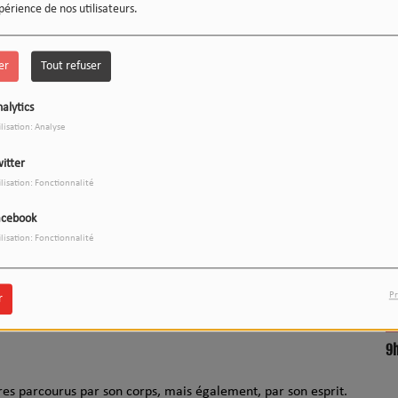
périence de nos utilisateurs.
er
Tout refuser
alytics
ilisation: Analyse
itter
Télécharger le podcast
ilisation: Fonctionnalité
LE 12-13 DU WEEK-END :
1
acebook
L'INSTANT WIPSEE
brairie
Aux feuilles volantes
et
Laura Lalande
que nous avions
ilisation: Fonctionnalité
 aussi je viens de loin”,
conférence théâtralisée, vendredi 12
Pr
r
décembre, pour un atelier d'écriture à 10 h. Sur inscription
9
17h/20h - Le Drive
res parcourus par son corps, mais également, par son esprit.