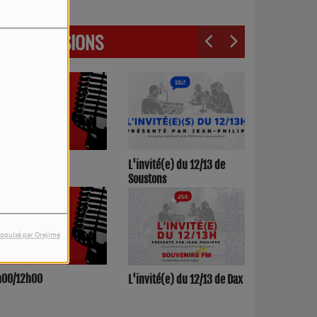
LES ÉMISSIONS
3h00/17h00
L'invité(e) du 12/13 de
Soustons
opulsé par Orejime
h00/12h00
L'invité(e) du 12/13 de Dax