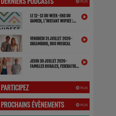
DERNIERS PODCASTS
PLUS
LE 12-13 DU WEEK-END DU
SAMEDI, L'INSTANT WIPSEE :
DETOX NUMERIQUE
VENDREDI 31 JUILLET 2026-
DREAMBIRD, DUO MUSICAL
JEUDI 30 JUILLET 2026-
FAMILLES RURALES, FEDERATION
DES LANDES
PARTICIPEZ
PLUS
PROCHAINS ÉVÈNEMENTS
PLUS