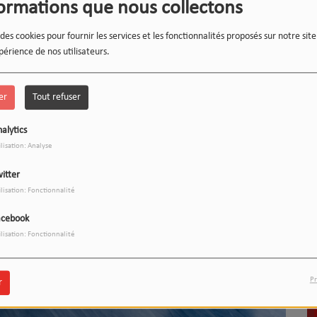
formations que nous collectons
 des cookies pour fournir les services et les fonctionnalités proposés sur notre sit
périence de nos utilisateurs.
er
Tout refuser
alytics
LE 12-13 DU WEEK-END :
1
ilisation: Analyse
L'INSTANT WIPSEE
itter
ilisation: Fonctionnalité
acebook
ilisation: Fonctionnalité
9
17h/20h - Le Drive
Pr
r