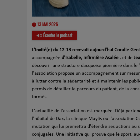
13 MAI 2026
Écouter le podcast
L’invité(e) du 12-13 recevait aujourd’hui Coralie Gen
accompagnée
d'Isabelle, infirmière Asalée
, et de
Jea
découvrir une structure dacquoise pionnière dans le "
l'association propose un accompagnement sur mesure
à lutter contre la sédentarité et à maintenir les publ
permis de détailler le parcours du patient, de la con
formés.
L'actualité de l'association est marquée Déjà parte
l'hôpital de Dax, la clinique Maylis ou l'association
mutation qui lui premettra d'étendre ses actions au 
conjugales. Une initiative qui prouve que le sport, a