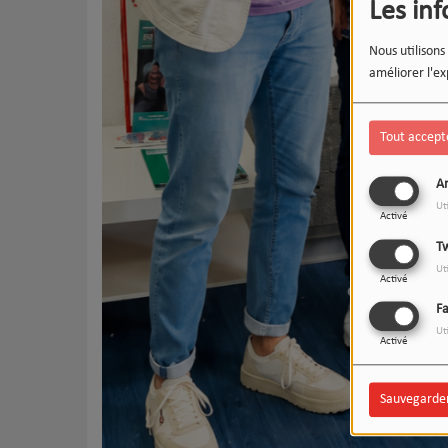
Les in
Nous utilisons
améliorer l'ex
Tout accept
An
Ut
Activé
Tw
Ut
Activé
F
Ut
Activé
Sauvegarde