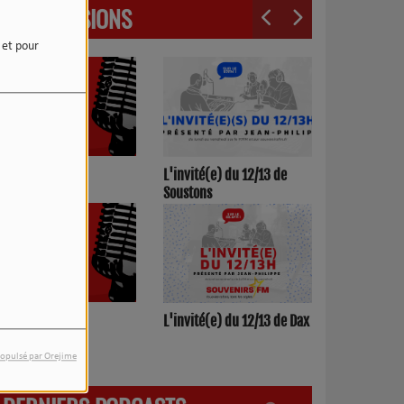
LES ÉMISSIONS
e et pour
3h00/17h00
L'invité(e) du 12/13 de
Soustons
h00/12h00
L'invité(e) du 12/13 de Dax
opulsé par Orejime