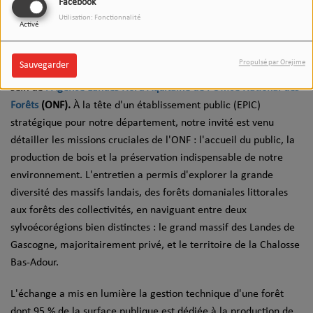
Facebook
Écouter le podcast
Télécharger le podcast
Utilisation: Fonctionnalité
Activé
L’invité(e) du 12-13 recevait aujourd’hui Frédéric Arrieussecq,
Propulsé par Orejime
Sauvegarder
responsable de l'Unité Territoriale Dax - Vallée de l'Adour au
sein de
l'Agence Landes Nord Aquitaine de l'Office National des
Forêts
(ONF).
À la tête d'un établissement public (EPIC)
stratégique pour notre département, notre invité est venu
détailler les missions cruciales de l'ONF : l'accueil du public, la
production de bois et la préservation indispensable de notre
environnement. L'entretien a permis d'explorer la grande
diversité des massifs landais, des forêts domaniales littorales
aux forêts des collectivités, en naviguant entre deux
sylvoécorégions bien distinctes : le grand massif des Landes de
Gascogne, majoritairement privé, et le territoire de la Chalosse
Bas-Adour.
L'échange a mis en lumière la gestion technique d'une forêt
dont 95 % de la surface publique est dédiée à la production de