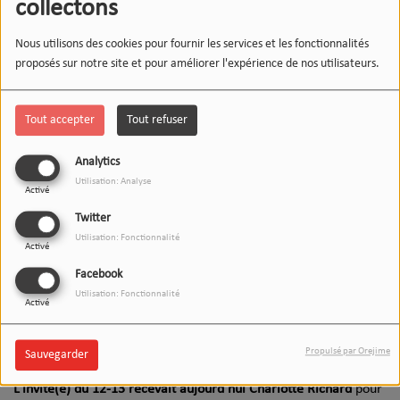
collectons
Nous utilisons des cookies pour fournir les services et les fonctionnalités
proposés sur notre site et pour améliorer l'expérience de nos utilisateurs.
Tout accepter
Tout refuser
Analytics
Utilisation: Analyse
Activé
Twitter
Utilisation: Fonctionnalité
Activé
Facebook
Utilisation: Fonctionnalité
Activé
12 JUIN 2026
Écouter le podcast
Télécharger le podcast
Propulsé par Orejime
Sauvegarder
L’invité(e) du 12-13 recevait aujourd’hui Charlotte Richard
pour