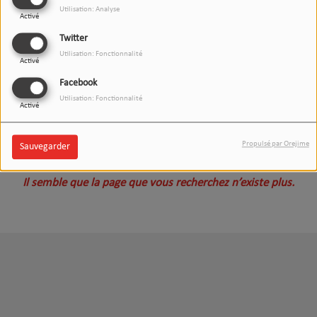
Utilisation: Analyse
Activé
Twitter
Utilisation: Fonctionnalité
Activé
Facebook
Utilisation: Fonctionnalité
Activé
Oups, vous avez rencontré
Propulsé par Orejime
Sauvegarder
une erreur.
Il semble que la page que vous recherchez n’existe plus.