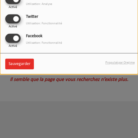
Utilisation: Analyse
Activé
Twitter
Utilisation: Fonctionnalité
Activé
Facebook
Utilisation: Fonctionnalité
Activé
Oups, vous avez rencontré
Propulsé par Orejime
Sauvegarder
une erreur.
Il semble que la page que vous recherchez n’existe plus.