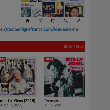
ps://radioenlignefrance.com/souvenirs-fm
VOIR PLUS
0:48
10:44
imer Les Gens (2026)
Pressure
LO DELAVEGA
BILLY JOEL