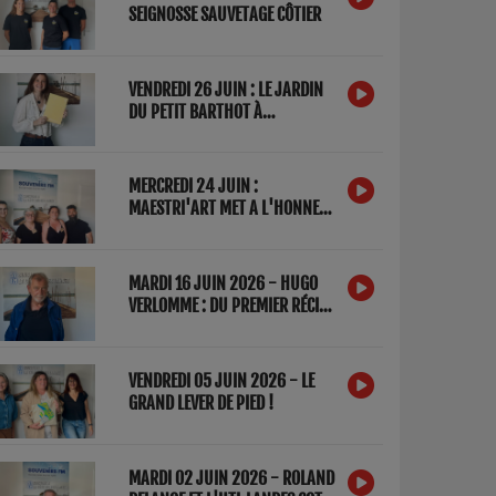
SEIGNOSSE SAUVETAGE CÔTIER
VENDREDI 26 JUIN : LE JARDIN
DU PETIT BARTHOT À
CAPBRETON
MERCREDI 24 JUIN :
MAESTRI'ART MET A L'HONNEUR
LES METIERS D'ARTS DANS LES
ARÈNES DE TYROSSE CE WEEK
END
MARDI 16 JUIN 2026 - HUGO
VERLOMME : DU PREMIER RÉCIT
DE SURF FRANÇAIS AUX
MYSTÈRES DU GOUF DE
CAPBRETON
VENDREDI 05 JUIN 2026 - LE
GRAND LEVER DE PIED !
MARDI 02 JUIN 2026 - ROLAND