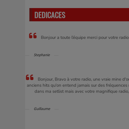
DEDICACES
Bonjour a toute l’équipe merci pour votre radi
Stephanie
Bonjour, Bravo à votre radio, une vraie mine d'or 
anciens hits qu'on entend jamais sur des fréquences 
dans ma setlist mais avec votre magnifique radio,
Guillaume