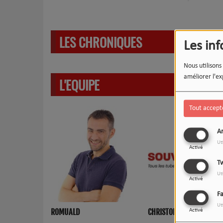
MÉDIATION(AE
LES CHRONIQUES
Les in
Nous utilisons
améliorer l'ex
L'EQUIPE
Tout accept
An
Ut
Activé
Tw
Ut
Activé
F
Ut
ROMUALD
CHRISTOPHE
Activé