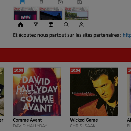
Et écoutez nous partout sur les sites partenaires :
htt
10:58
10:54
1
er
Comme Avant
Wicked Game
A
DAVID HALLYDAY
CHRIS ISAAK
F