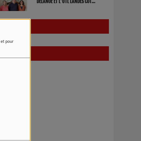
DELANOE ET L'UTL LANDES COTE
SUD
e et pour