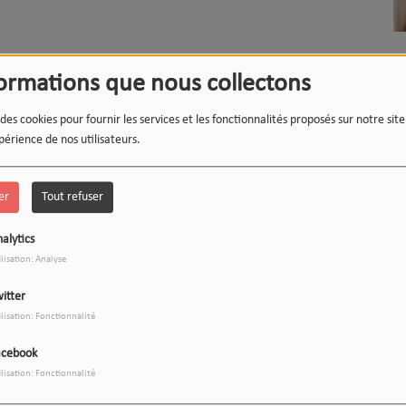
M)
ARTISTE DE DOUBLAGE
formations que nous collectons
 des cookies pour fournir les services et les fonctionnalités proposés sur notre sit
périence de nos utilisateurs.
er
Tout refuser
alytics
ilisation: Analyse
itter
ilisation: Fonctionnalité
acebook
ilisation: Fonctionnalité
JEAN-PHILIPPE DANDURAN
DAVID LABAT