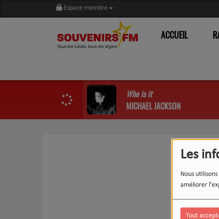
Espace membre
ACCUEIL
R
Who is it
MICHAEL JACKSON
Les in
Nous utilisons
améliorer l'ex
Tout accept