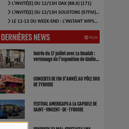
L'INVITÉ(E) DU 12/13H DAX (88.6) (171)
L'INVITÉ(E) DU 12/13H SOUSTONS (97FM) (56)
LE 12-13 DU WEEK-END : L'INSTANT WIPSEE (17)
DERNIÈRES NEWS
PLUS
Soirée du 17 juillet avec La Smalah :
vernissage de l'exposition de Gisèle
Lasbezèilles et concert de Redwood
Factory
CONCERTS DE FIN D'ANNÉE AU PÔLE SUD
DE TYROSSE
FESTIVAL AMERICAPS A LA CAPSULE DE
SAINT-VINCENT-DE-TYROSSE