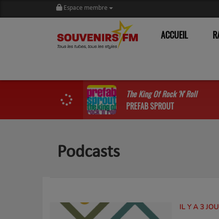
Espace membre
ACCUEIL
R
The King Of Rock 'N' Roll
PREFAB SPROUT
Podcasts
IL Y A 3 JO