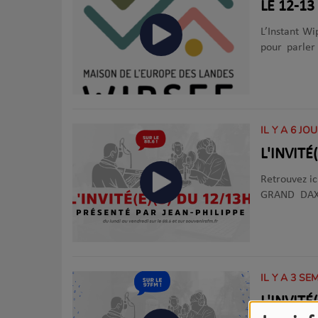
L’Instant Wi
pour parler
résonnent a
Maison de l
entendue. À
samedis et 
IL Y A 6 JO
L'INVITÉ
Retrouvez ic
GRAND DAX 
Philippe ! Acteur de l'actualité locale, artiste, association ou politique
sont au pro
IL Y A 3 SE
L'INVIT