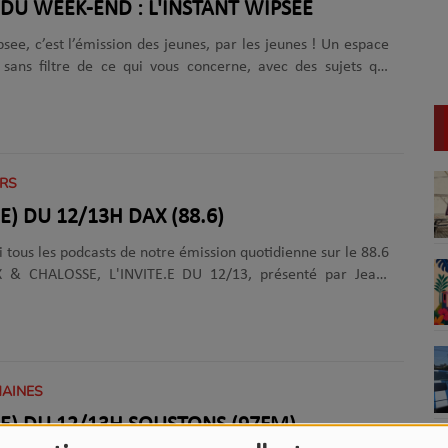
LE 12-13 DU WEEK-END : L'INSTANT WIPSEE
psee, c’est l’émission des jeunes, par les jeunes ! Un espace
 sans filtre de ce qui vous concerne, avec des sujets qui
vec votre quotidien. Une collaboration avec Wipsee, la
’Europe des Landes – parce que votre parole mérite d’être
 écouter en podcast mais également sur notre antenne les
dimanches de 12 h à 13 h.
URS
(E) DU 12/13H DAX (88.6)
i tous les podcasts de notre émission quotidienne sur le 88.6
& CHALOSSE, L'INVITE.E DU 12/13, présenté par Jean-
gramme de ce rendez-vous quotidien !
MAINES
É(E) DU 12/13H SOUSTONS (97FM)