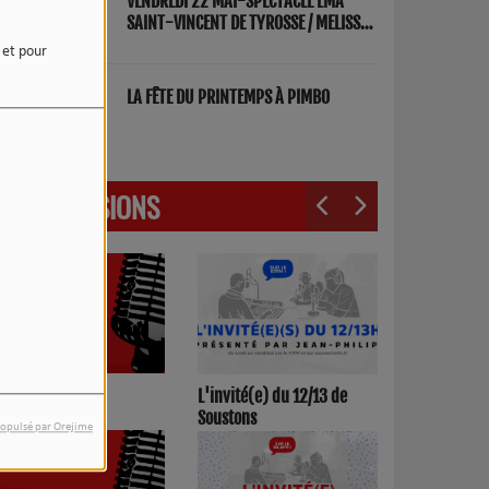
VENDREDI 22 MAI-SPECTACLE LMA
SAINT-VINCENT DE TYROSSE / MELISSA
ET FRED "PARENTS"
e et pour
LA FÊTE DU PRINTEMPS À PIMBO
LES ÉMISSIONS
3h00/17h00
L'invité(e) du 12/13 de
Soustons
opulsé par Orejime