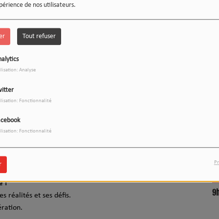
périence de nos utilisateurs.
er
Tout refuser
alytics
ilisation: Analyse
itter
ilisation: Fonctionnalité
LE 12-13 DU WEEK-END :
1
acebook
L'INSTANT WIPSEE
ilisation: Fonctionnalité
Télécharger le podcast
Pr
r
e !
9
17h/20h - Le Drive
ses réalités et ses défis.
ration.