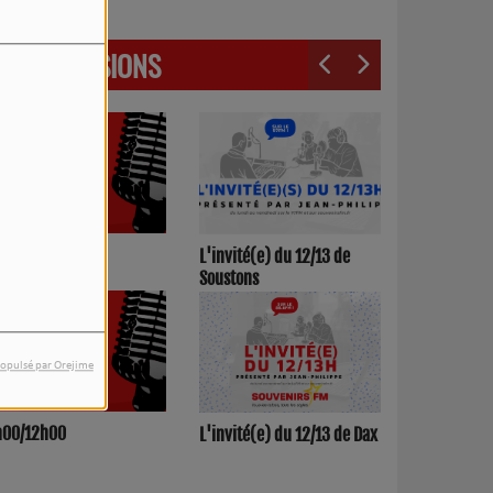
LES ÉMISSIONS
3h00/17h00
L'invité(e) du 12/13 de
Soustons
opulsé par Orejime
h00/12h00
L'invité(e) du 12/13 de Dax