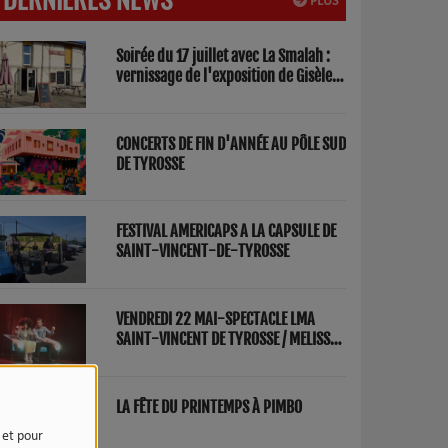
PLUS
Soirée du 17 juillet avec La Smalah :
vernissage de l'exposition de Gisèle
Lasbezèilles et concert de Redwood
Factory
CONCERTS DE FIN D'ANNÉE AU PÔLE SUD
DE TYROSSE
FESTIVAL AMERICAPS A LA CAPSULE DE
SAINT-VINCENT-DE-TYROSSE
VENDREDI 22 MAI-SPECTACLE LMA
SAINT-VINCENT DE TYROSSE / MELISSA
ET FRED "PARENTS"
LA FÊTE DU PRINTEMPS À PIMBO
e et pour