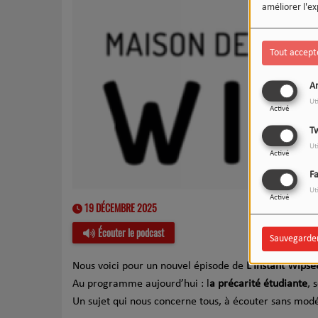
améliorer l'ex
Tout accept
An
Ut
Activé
Tw
Ut
Activé
F
Ut
Activé
19 DÉCEMBRE 2025
Écouter le podcast
Sauvegarde
Nous voici pour un nouvel épisode de
L’Instant Wipse
Au programme aujourd’hui : l
a précarité étudiante
, 
Un sujet qui nous concerne tous, à écouter sans modé