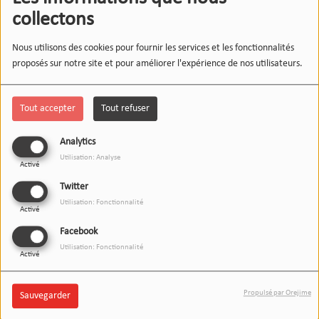
collectons
Nous utilisons des cookies pour fournir les services et les fonctionnalités
proposés sur notre site et pour améliorer l'expérience de nos utilisateurs.
Tout accepter
Tout refuser
Analytics
Utilisation: Analyse
Activé
Twitter
Utilisation: Fonctionnalité
Activé
02 JANVIER 2026
Facebook
Écouter le podcast
Télécharger le podcast
Utilisation: Fonctionnalité
Activé
Bienvenue dans un nouvel épisode de L’Instant Wipsee !
Propulsé par Orejime
Sauvegarder
Aujourd’hui, on lie les baskets et les neurones :
comment le