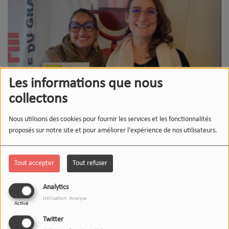
Les informations que nous
collectons
Nous utilisons des cookies pour fournir les services et les fonctionnalités
proposés sur notre site et pour améliorer l'expérience de nos utilisateurs.
Tout accepter
Tout refuser
01 DÉCEMBRE 2025
Écouter le podcast
Télécharger le podcast
Analytics
Utilisation: Analyse
Activé
Nous recevions aujourd'hui l'
Association Chrysalides
,
Twitter
représentée par
Atika AOUIJIL EL BADRI
e
t
Fabienne BAZENET
,