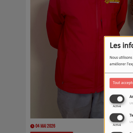
Les in
Nous utilisons
améliorer l'ex
Tout accept
An
Ut
Activé
Tw
Ut
04 MAI 2026
Activé