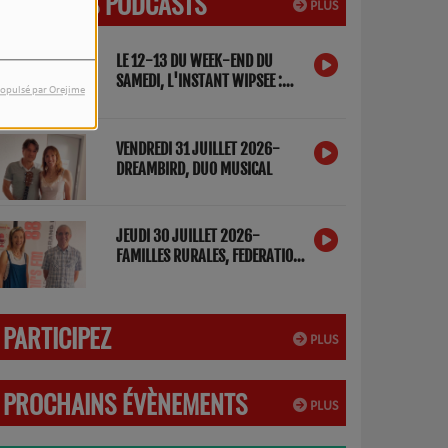
DERNIERS PODCASTS
PLUS
LE 12-13 DU WEEK-END DU
SAMEDI, L'INSTANT WIPSEE :
opulsé par Orejime
DETOX NUMERIQUE
VENDREDI 31 JUILLET 2026-
DREAMBIRD, DUO MUSICAL
JEUDI 30 JUILLET 2026-
FAMILLES RURALES, FEDERATION
DES LANDES
PARTICIPEZ
PLUS
PROCHAINS ÉVÈNEMENTS
PLUS