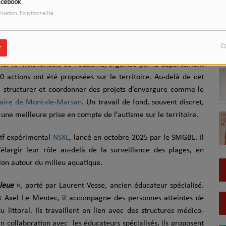
acebook
Télécharger le podcast
ilisation: Fonctionnalité
Egger, chargée de mission autisme au département des Landes,
GBL pour parler autisme.
Pr
r
ner le mois landais de l'autisme, organisé par le département
0 actions ont été proposées sur le territoire. Au-delà de cet
à structurer et coordonner des projets d’envergure comme le
oraire de Mont-de-Marsan
. Un travail de fond, souvent discret,
une meilleure prise en compte de l’autisme sur le territoire.
tif expérimental
NSXL
, lancé en octobre 2025 par le SMGBL. Il
élargir leur rôle au-delà de la surveillance des plages, en
sion autour du milieu aquatique.
Bleue
», porté par Laurent Vesse, ancien éducateur spécialisé.
t Axel Le Mentec, il accompagne des personnes atteintes de
 littoral. Ils travaillent en lien avec des structures médico-
En collaboration avec les éducateurs spécialisés, ils proposent