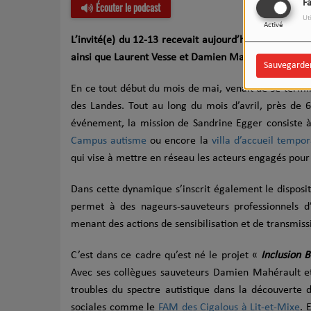
F
Écouter le podcast
Ut
Activé
L’invité(e) du 12-13 recevait aujourd’hui Sandrine 
ainsi que Laurent Vesse et Damien Mahérault du SM
Sauvegarde
En ce tout début du mois de mai, venait de se termi
des Landes. Tout au long du mois d’avril, près de 6
événement, la mission de Sandrine Egger consiste 
Campus autisme
ou encore la
villa d’accueil temp
qui vise à mettre en réseau les acteurs engagés pour 
Dans cette dynamique s’inscrit également le disposi
permet à des nageurs-sauveteurs professionnels d’
menant des actions de sensibilisation et de transmis
C’est dans ce cadre qu’est né le projet «
Inclusion 
Avec ses collègues sauveteurs Damien Mahérault e
troubles du spectre autistique dans la découverte du
sociales comme le
FAM des Cigalous à Lit-et-Mixe
. 