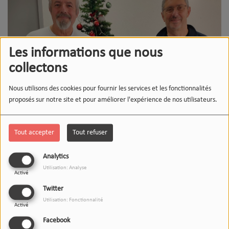
Les informations que nous
collectons
Nous utilisons des cookies pour fournir les services et les fonctionnalités
proposés sur notre site et pour améliorer l'expérience de nos utilisateurs.
Tout accepter
Tout refuser
16 DÉCEMBRE 2025
Analytics
Utilisation: Analyse
Écouter le podcast
Télécharger le podcast
Activé
Twitter
L'invité(e) du 12-13 recevait aujourd'hui
Sp'Hinx
, représenté
Utilisation: Fonctionnalité
Activé
par
Patrick ORUEZABAL
et
Frédéric LE GENDRE.
Facebook