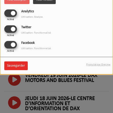
D'ARTS DANS LES ARÈNES DE
TYROSSE CE WEEK END
Analytics
Utilisation: Analyse
Activé
MERDI 23 JUIN 2026- LA RÉSERVE
Twitter
NATURELLE DES CARRIÈRES DE
Utilisation: Fonctionnalité
TERCIS
Activé
Facebook
Utilisation: Fonctionnalité
LUNDI 22 JUIN 2026-LE CHÂTEAU
Activé
D’ABBADIA À HENDAYE
Propulsé par Orejime
Sauvegarder
VENDREDI 19 JUIN 2026-LE DAX
MOTORS AND BLUES FESTIVAL
JEUDI 18 JUIN 2026-LE CENTRE
D'INFORMATION ET
D'ORIENTATION DE DAX