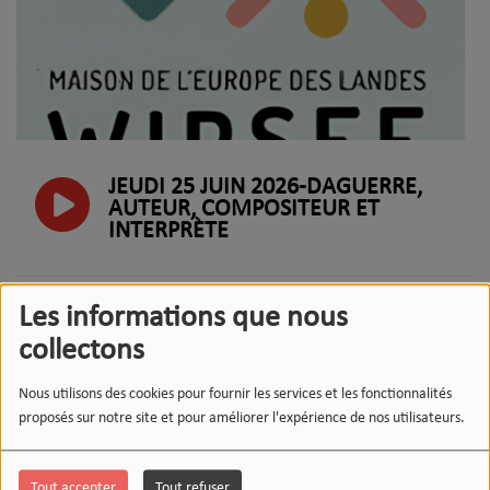
JEUDI 25 JUIN 2026-DAGUERRE,
AUTEUR, COMPOSITEUR ET
INTERPRÈTE
MERCREDI 24 JUIN 2026- L’ARBRE À
Les informations que nous
PAIN DE BÉGAAR-STRUCTURE
collectons
D’INSERTION PAR L’ACTIVITÉ
ECONOMIQUE
Nous utilisons des cookies pour fournir les services et les fonctionnalités
proposés sur notre site et pour améliorer l'expérience de nos utilisateurs.
MERCREDI 24 JUIN : MAESTRI'ART
MET A L'HONNEUR LES METIERS
Tout accepter
Tout refuser