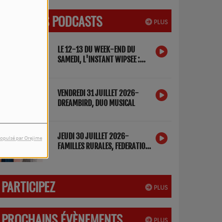
DERNIERS PODCASTS
PLUS
LE 12-13 DU WEEK-END DU
SAMEDI, L'INSTANT WIPSEE :
DETOX NUMERIQUE
VENDREDI 31 JUILLET 2026-
DREAMBIRD, DUO MUSICAL
JEUDI 30 JUILLET 2026-
opulsé par Orejime
FAMILLES RURALES, FEDERATION
DES LANDES
PARTICIPEZ
PLUS
PROCHAINS ÉVÈNEMENTS
PLUS