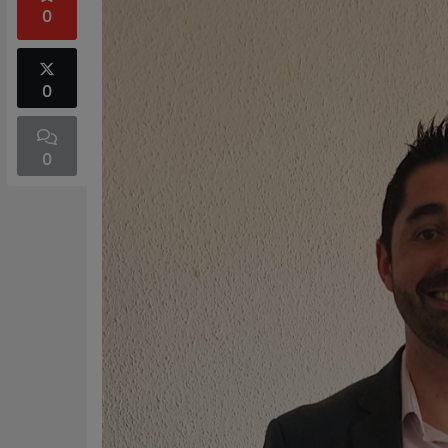
0
0
0