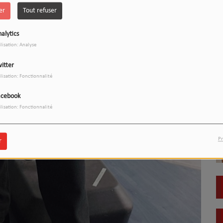
er
Tout refuser
alytics
ilisation: Analyse
itter
ilisation: Fonctionnalité
acebook
ilisation: Fonctionnalité
Pr
r