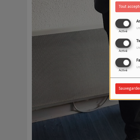
Tout accept
An
Ut
Activé
Tw
Ut
Activé
F
Ut
Activé
Sauvegarde