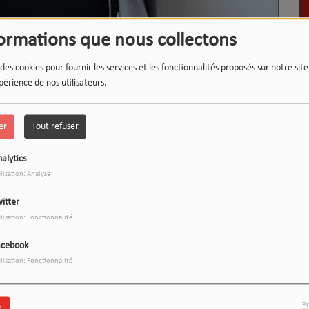
formations que nous collectons
 des cookies pour fournir les services et les fonctionnalités proposés sur notre sit
périence de nos utilisateurs.
er
Tout refuser
LE 12-13 DU WEEK-END :
1
L'INSTANT WIPSEE
alytics
ilisation: Analyse
itter
ilisation: Fonctionnalité
9
17h/20h - Le Drive
acebook
ilisation: Fonctionnalité
Pr
r