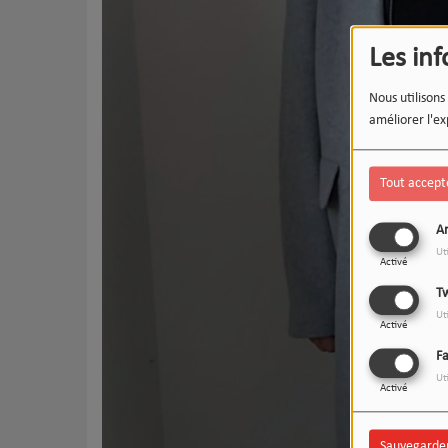
Les in
Nous utilisons
améliorer l'ex
Tout accept
An
Ut
Activé
Tw
Ut
Activé
F
Ut
Activé
Sauvegarde