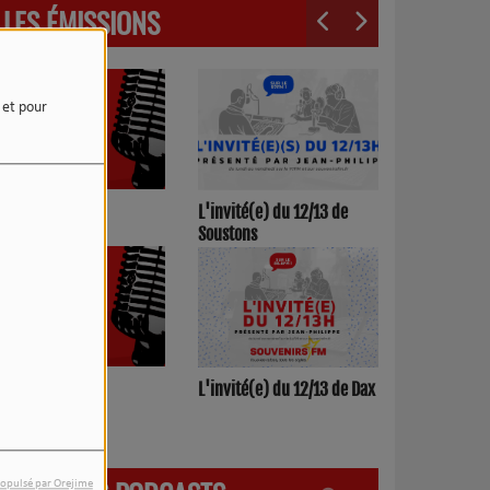
LES ÉMISSIONS
e et pour
3h00/17h00
L'invité(e) du 12/13 de
Soustons
h00/12h00
L'invité(e) du 12/13 de Dax
opulsé par Orejime