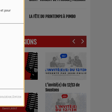
ET FRED "PARENTS"
e et pour
LA FÊTE DU PRINTEMPS À PIMBO
LES ÉMISSIONS
3h00/17h00
L'invité(e) du 12/13 de
Soustons
opulsé par Orejime