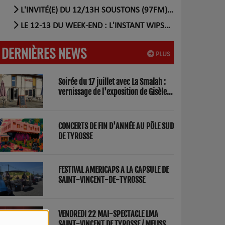
L'INVITÉ(E) DU 12/13H SOUSTONS (97FM) (56)
LE 12-13 DU WEEK-END : L'INSTANT WIPSEE (17)
DERNIÈRES NEWS
PLUS
Soirée du 17 juillet avec La Smalah :
vernissage de l'exposition de Gisèle
Lasbezèilles et concert de Redwood
Factory
CONCERTS DE FIN D'ANNÉE AU PÔLE SUD
DE TYROSSE
FESTIVAL AMERICAPS A LA CAPSULE DE
SAINT-VINCENT-DE-TYROSSE
VENDREDI 22 MAI-SPECTACLE LMA
SAINT-VINCENT DE TYROSSE / MELISSA