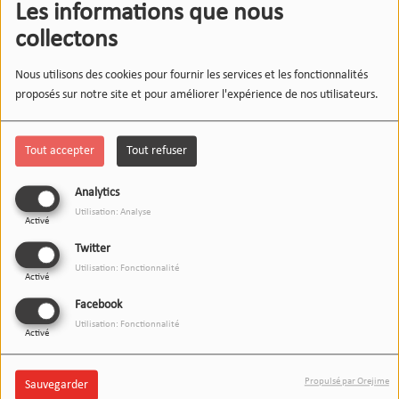
Les informations que nous
collectons
Nous utilisons des cookies pour fournir les services et les fonctionnalités
proposés sur notre site et pour améliorer l'expérience de nos utilisateurs.
Tout accepter
Tout refuser
Analytics
Utilisation: Analyse
Activé
Twitter
Utilisation: Fonctionnalité
Activé
Facebook
Utilisation: Fonctionnalité
Activé
20 MARS 2026
Propulsé par Orejime
Sauvegarder
Écouter le podcast
Télécharger le podcast