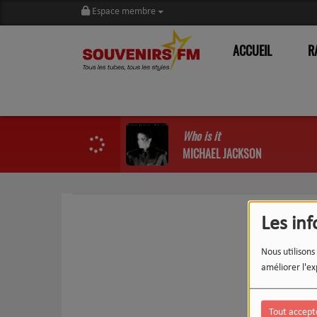
Espace membre
ACCUEIL
R
Who is it
MICHAEL JACKSON
Les in
Nous utilisons
améliorer l'ex
Tout accept